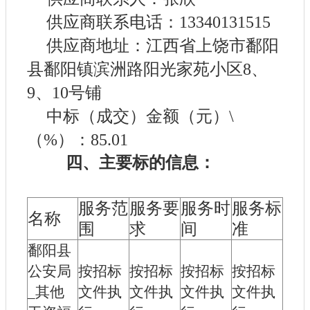
供应商联系电话：13340131515
供应商地址：江西省上饶市鄱阳
县鄱阳镇滨洲路阳光家苑小区8、
9、10号铺
中标（成交）金额（元）\
（%）：85.01
四、主要标的信息：
服务范
服务要
服务时
服务标
名称
围
求
间
准
鄱阳县
公安局
按招标
按招标
按招标
按招标
_其他
文件执
文件执
文件执
文件执