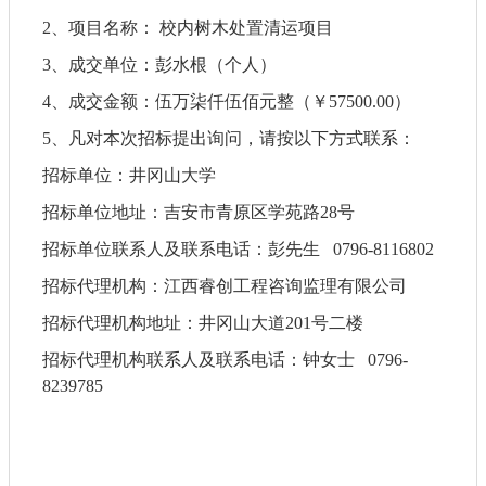
2、
项目名称：
校内树木处置清运项目
3、成交单位：彭水根（个人）
4、成交金额：伍万柒仟伍佰元整（￥57500.00）
5、
凡对本次
招标
提出询问，请按以下方式联系
：
招标
单位：
井冈山大学
招标
单位地址：
吉安市青原区学苑路
28
号
招标
单位联系人及联系电话：彭先生
0796
-
8116802
招标
代理机构：
江西睿创工程咨询监理有限公司
招标
代理机构地址：
井冈山大道
201号二楼
招标
代理机构联系人及联系电话：钟女士
0796-
8239785