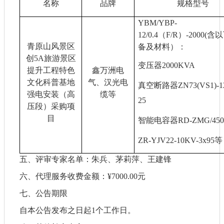
名称
品牌
规格型号
YBM/YBP-
12/0.4（F/R）-2000(
青原山风景区
备及材料）：
创
5A旅游景区
变压器
2000KVA
提升工程特色
鑫万洲电
文化科普基地
气、汉光电
真空断路器
ZN73(VS1)-1
强电安装（高
缆等
25
压段）采购项
目
智能电容器
RD-ZMG/450-
ZR-YJV22-10KV-3x95等
五、评审专家名单：
朱兵、茅莉萍、王建锋
六、代理服务收费金额：
¥7000.00元
七、公告期限
自本公告发布之日起
1个工作日。