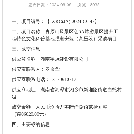
发布日期：2024-09-09
浏览：8935
一、项目编号：
【
JXRC(JA)-2024-CG47】
二、项目名称：
青原山风景区创
5A旅游景区提升工
程特色文化科普基地强电安装（高压段）采购项目
三、
成交
信息
供应商名称：
湖南宇冠建设有限公司
供应商联系人：
罗金华
供应商联系电话：
18170610717
供应商地址：湖南省湘潭市湘乡市新湘路街道白托村
组
成交金额：人民币玖拾万零陆仟捌佰贰拾元整
（
¥906820.00元）
四、主要标的信息