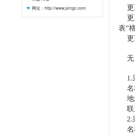
更
网址：http://www.jxrcgc.com
更
表”
更
无
1
名
地
联
2
名