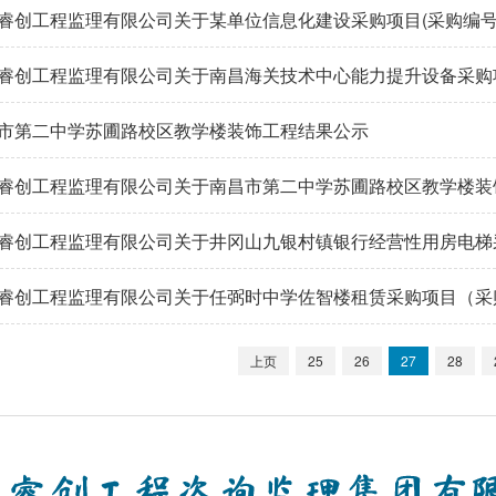
中标结果公告
睿创工程监理有限公司关于某单位信息化建设采购项目(采购编号：JXR
结果公告
睿创工程监理有限公司关于南昌海关技术中心能力提升设备采购项目
)2020-YQ001)邀请招标中标结果公告
市第二中学苏圃路校区教学楼装饰工程结果公示
睿创工程监理有限公司关于南昌市第二中学苏圃路校区教学楼装
RC-2020-JT001】竞争性谈判成交结果公示
睿创工程监理有限公司关于井冈山九银村镇银行经营性用房电梯
XRC(JA)-2020-CG28-2】）竞争性磋商采购预成交结果公示
睿创工程监理有限公司关于任弼时中学佐智楼租赁采购项目（采购编号：
31】）采购预成交结果公示
上页
25
26
27
28