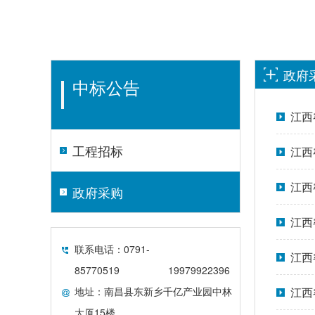
政府
中标公告
江西
工程招标
(NC
江西
邀请
江西
政府采购
中标
江西
联系电话：0791-
(NC
江西
85770519
19979922396
地址：南昌县东新乡千亿产业园中林
CS
江西
大厦15楼